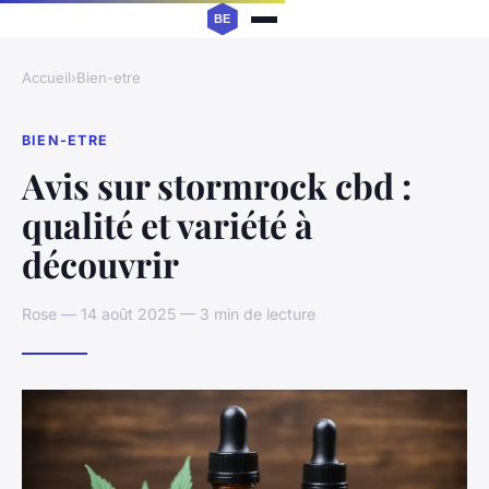
Accueil
›
Bien-etre
BIEN-ETRE
Avis sur stormrock cbd :
qualité et variété à
découvrir
Rose — 14 août 2025 — 3 min de lecture