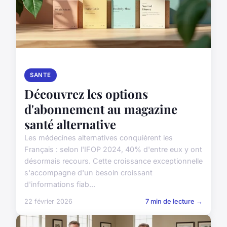
SANTE
Découvrez les options
d'abonnement au magazine
santé alternative
Les médecines alternatives conquièrent les
Français : selon l'IFOP 2024, 40% d'entre eux y ont
désormais recours. Cette croissance exceptionnelle
s'accompagne d'un besoin croissant
d'informations fiab...
22 février 2026
7 min de lecture →