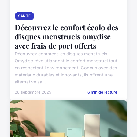
SANTE
Découvrez le confort écolo des
disques menstruels omydisc
avec frais de port offerts
Découvrez comment les disques menstruels
Omydisc révolutionnent le confort menstruel tout
en respectant l'environnement. Conçus avec des
matériaux durables et innovants, ils offrent une
alternative sa...
28 septembre 2025
6 min de lecture →