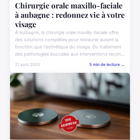
Chirurgie orale maxillo-faciale
à aubagne : redonnez vie à votre
visage
À Aubagne, la chirurgie orale maxillo-faciale offre
des solutions complètes pour restaurer autant la
fonction que l'esthétique du visage. Du traitement
des pathologies buccales aux interventions recon...
21 août 2025
5 min de lecture →