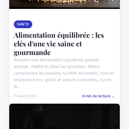
SANTE
Alimentation équilibrée : les
clés d'une vie saine et
gourmande
Adopter une alimentation équilibrée garantit
énergie, vitalité et plaisir au quotidien. Mieux
comprendre les besoins nutritifs essentiels, tout en
respectant nos goûts et valeurs culturelles, ouvre
la...
11 août 2025
6 min de lecture →