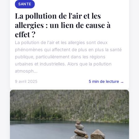
SANTE
La pollution de l'air et les
allergies : un lien de cause à
effet ?
La pollution de l'air et les allergies sont deux
phénomènes qui affectent de plus en plus la santé
publique, particulièrement dans les régions
urbaines et industrielles. Alors que la pollution
atmosph...
9 avril 2025
5 min de lecture →