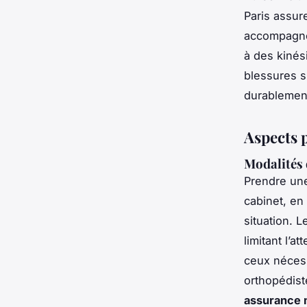
Paris assur
accompagnem
à des kinés
blessures s
durablement
Aspects 
Modalités 
Prendre u
cabinet, en 
situation. 
limitant l’
ceux nécess
orthopédist
assurance 