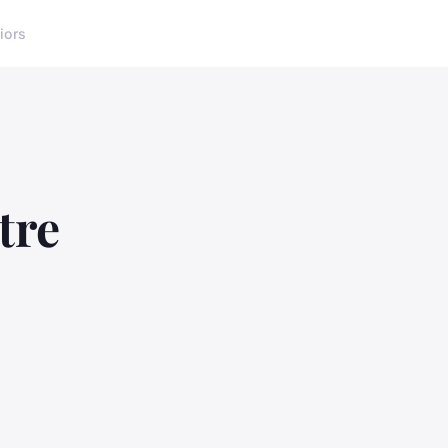
iors
tre