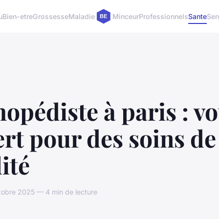
u
Bien-etre
Grossesse
Maladie
Minceur
Professionnels
Sante
Sen
opédiste à paris : vo
rt pour des soins de
ité
tobre 2025 — 4 min de lecture