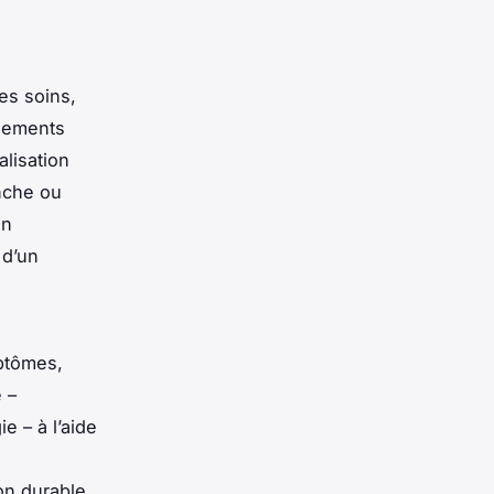
es soins,
ssements
alisation
nche ou
un
 d’un
mptômes,
 –
e – à l’aide
on durable,