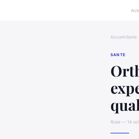
Act
Accueil
›
Sante
SANTE
Orth
expe
qual
Rose — 14 oc