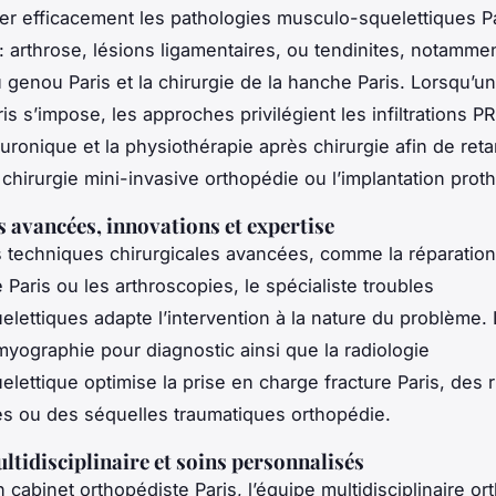
er efficacement les pathologies musculo-squelettiques Pa
: arthrose, lésions ligamentaires, ou tendinites, notammen
u genou Paris et la chirurgie de la hanche Paris. Lorsqu’un
is s’impose, les approches privilégient les infiltrations P
uronique et la physiothérapie après chirurgie afin de retar
 chirurgie mini-invasive orthopédie ou l’implantation prot
 avancées, innovations et expertise
 techniques chirurgicales avancées, comme la réparation
 Paris ou les arthroscopies, le spécialiste troubles
lettiques adapte l’intervention à la nature du problème. L’
omyographie pour diagnostic ainsi que la radiologie
lettique optimise la prise en charge fracture Paris, des 
es ou des séquelles traumatiques orthopédie.
ltidisciplinaire et soins personnalisés
 cabinet orthopédiste Paris, l’équipe multidisciplinaire o