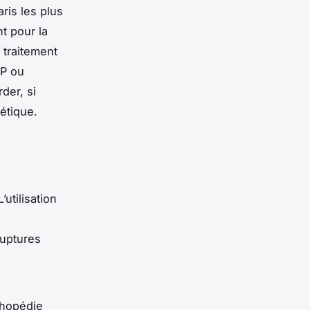
ris les plus
t pour la
 traitement
RP ou
der, si
hétique.
utilisation
ruptures
rthopédie