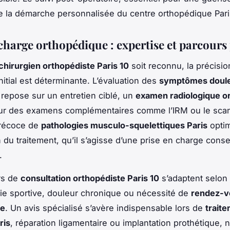
 de la démarche personnalisée du centre orthopédique Pari
charge orthopédique : expertise et parcours
chirurgien orthopédiste Paris 10
soit reconnu, la précisio
nitial est déterminante. L’évaluation des
symptômes doul
repose sur un entretien ciblé, un
examen radiologique o
sur des examens complémentaires comme l’IRM ou le scan
précoce de
pathologies musculo-squelettiques Paris
optim
n du traitement, qu’il s’agisse d’une prise en charge cons
.
rs de
consultation orthopédiste Paris 10
s’adaptent selon 
ie sportive, douleur chronique ou nécessité de
rendez-v
te
. Un avis spécialisé s’avère indispensable lors de
trait
ris
, réparation ligamentaire ou implantation prothétique,