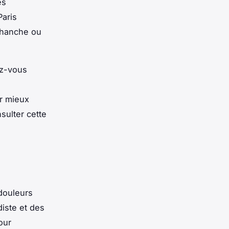
es
Paris
, hanche ou
ez-vous
ur mieux
sulter cette
douleurs
diste et des
our