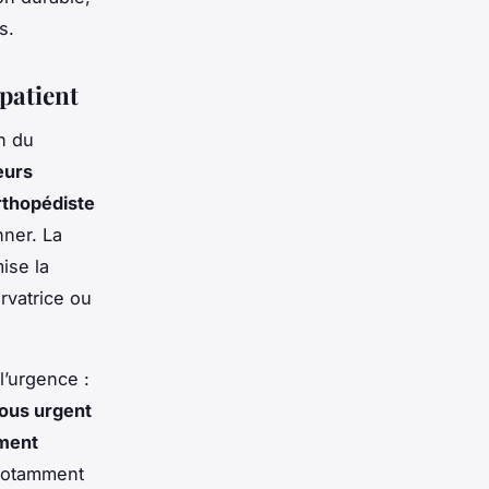
s.
 patient
n du
eurs
rthopédiste
ner. La
ise la
ervatrice ou
l’urgence :
ous urgent
ement
 notamment