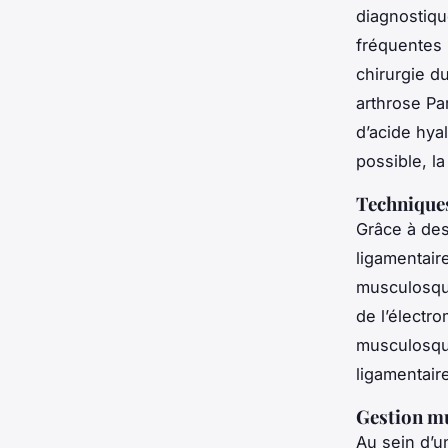
diagnostiqu
fréquentes 
chirurgie d
arthrose Par
d’acide hyal
possible, la
Techniques
Grâce à des
ligamentaire
musculosque
de l’électr
musculosque
ligamentair
Gestion mu
Au sein d’un