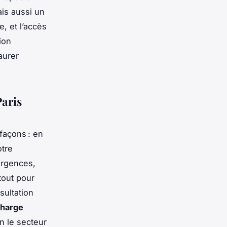
ais aussi un
, et l’accès
ion
aurer
Paris
façons : en
otre
urgences,
tout pour
sultation
charge
n le secteur