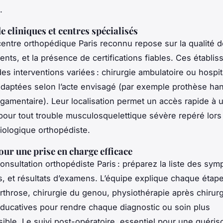
.
e cliniques et centres spécialisés
centre orthopédique Paris reconnu repose sur la qualité d
ients, et la présence de certifications fiables. Ces établi
es interventions variées : chirurgie ambulatoire ou hospit
adaptées selon l’acte envisagé (par exemple prothèse ha
ligamentaire). Leur localisation permet un accès rapide à 
 pour tout trouble musculosquelettique sévère repéré lors
ologique orthopédiste.
our une prise en charge efficace
onsultation orthopédiste Paris : préparez la liste des sy
, et résultats d’examens. L’équipe explique chaque étape
rthrose, chirurgie du genou, physiothérapie après chirurgi
ducatives pour rendre chaque diagnostic ou soin plus
ble. Le suivi post-opératoire, essentiel pour une guéris