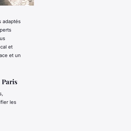
ns adaptés
perts
ous
cal et
ace et un
 Paris
s,
fier les
e