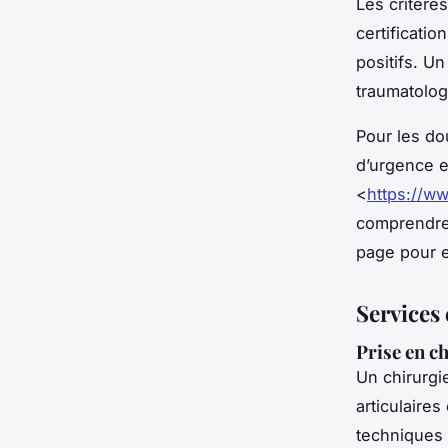
Les critère
certificatio
positifs. U
traumatolog
Pour les do
d’urgence e
<
https://w
comprendre 
page pour e
Services 
Prise en c
Un chirurgi
articulaires
techniques