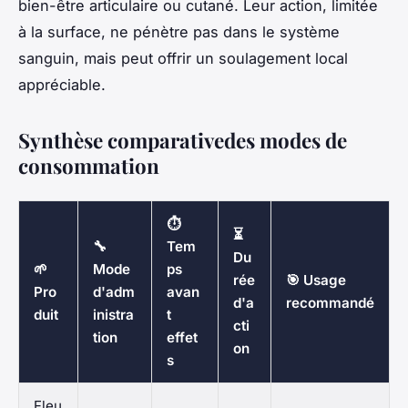
bien-être articulaire ou cutané. Leur action, limitée
à la surface, ne pénètre pas dans le système
sanguin, mais peut offrir un soulagement local
appréciable.
Synthèse comparativedes modes de
consommation
⏱
⏳
🔧
Tem
Du
🌱
Mode
ps
rée
🎯 Usage
Pro
d'adm
avan
d'a
recommandé
duit
inistra
t
cti
tion
effet
on
s
Fleu