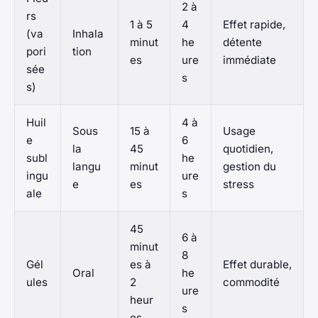
2 à
rs
1 à 5
4
Effet rapide,
(va
Inhala
minut
he
détente
pori
tion
es
ure
immédiate
sée
s
s)
Huil
4 à
Sous
15 à
Usage
e
6
la
45
quotidien,
subl
he
langu
minut
gestion du
ingu
ure
e
es
stress
ale
s
45
6 à
minut
8
Gél
es à
Effet durable,
Oral
he
ules
2
commodité
ure
heur
s
es