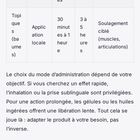
Topi
30
3 à
que
Soulagement
Applic
minut
5
s
ciblé
ation
es à 1
he
(ba
(muscles,
locale
heur
ure
ume
articulations)
e
s
s)
Le choix du mode d’administration dépend de votre
objectif. Si vous cherchez un effet rapide,
l’inhalation ou la prise sublinguale sont privilégiées.
Pour une action prolongée, les gélules ou les huiles
ingérées offrent une libération lente. Tout cela se
joue là : adapter le produit à votre besoin, pas
l’inverse.